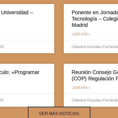
 Universidad –
Ponente en Jornada
Tecnología – Colegio
Madrid
LEER MÁS »
026
Celestino González-Fernánd
ículo: «Programar
Reunión Consejo Ge
(COP) Regulación P
LEER MÁS »
025
Celestino González-Fernánd
VER MÁS NOTICIAS