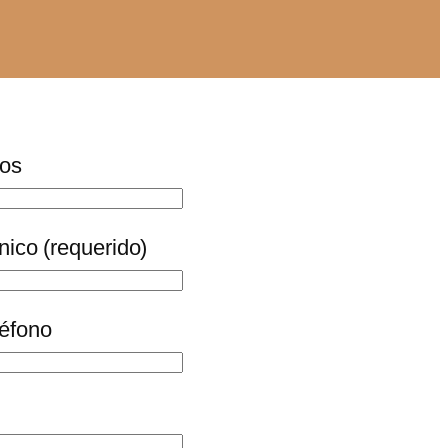
dos
nico (requerido)
léfono